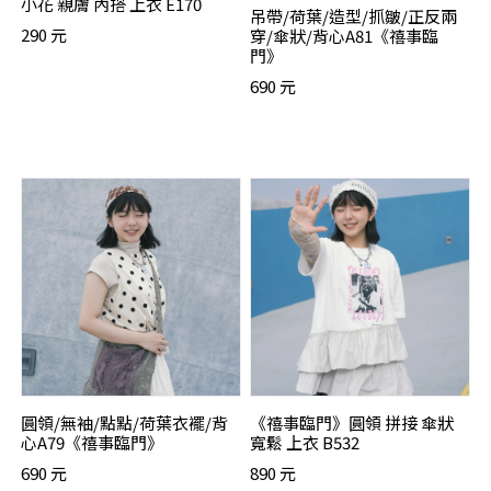
小花 親膚 內搭 上衣 E170
吊帶/荷葉/造型/抓皺/正反兩
290 元
穿/傘狀/背心A81《禧事臨
門》
690 元
圓領/無袖/點點/荷葉衣襬/背
《禧事臨門》圓領 拼接 傘狀
心A79《禧事臨門》
寬鬆 上衣 B532
690 元
890 元