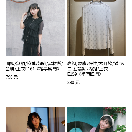
圓領/無袖/拉鏈/網紗/異材質/
高領/親膚/彈性/木耳邊/滿版/
蛋糕/上衣E161《禧事臨門》
白底/黑點/內搭/上衣
E159《禧事臨門》
790 元
290 元