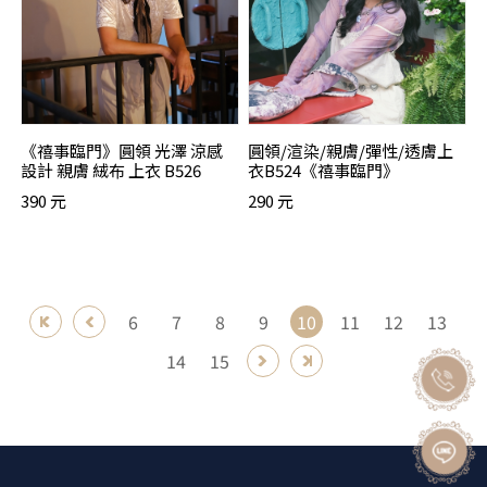
《禧事臨門》圓領 光澤 涼感
圓領/渲染/親膚/彈性/透膚上
設計 親膚 絨布 上衣 B526
衣B524《禧事臨門》
390 元
290 元
6
7
8
9
10
11
12
13
14
15