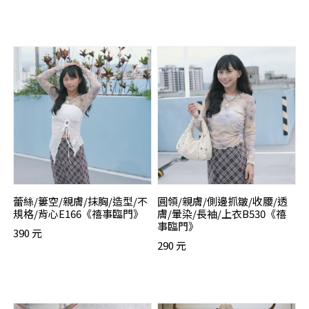
蕾絲/簍空/親膚/抹胸/造型/不
圓領/親膚/側邊抓皺/收腰/透
規格/背心E166《禧事臨門》
膚/暈染/長袖/上衣B530《禧
事臨門》
390 元
290 元