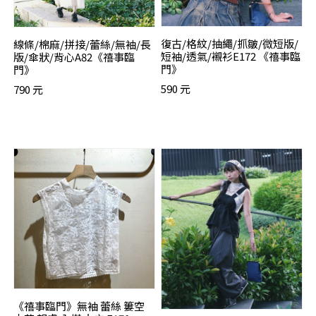
復古/格紋/抽繩/抓皺/微短版/
線條/棉麻/拼接/蕾絲/無袖/長
短袖/透氣/襯衫E172 《禧事臨
版/傘狀/背心A82《禧事臨
門》
門》
590 元
790 元
《禧事臨門》無袖 蕾絲 簍空