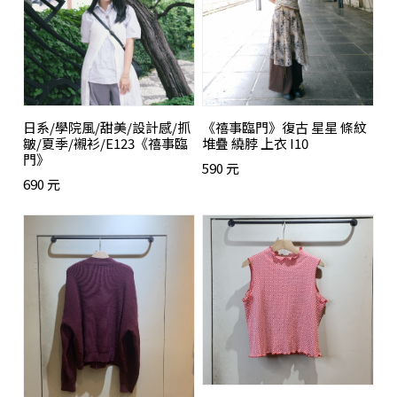
日系/學院風/甜美/設計感/抓
《禧事臨門》復古 星星 條紋
皺/夏季/襯衫/E123《禧事臨
堆疊 繞脖 上衣 I10
門》
590 元
690 元