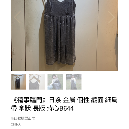
《禧事臨門》日系 金屬 個性 緞面 細肩
帶 傘狀 長版 背心B644
※此款版型正常
CHINA