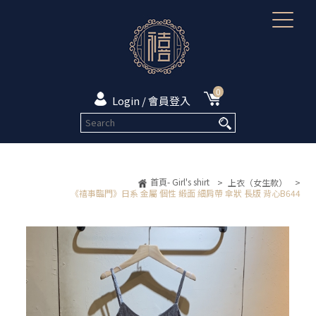
0
Login / 會員登入
首頁- Girl's shirt
>
上衣（女生款）
>
《禧事臨門》日系 金屬 個性 緞面 細肩帶 傘狀 長版 背心B644