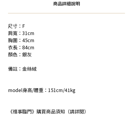
商品詳細說明
尺寸：F
肩寬：31cm
胸圍：45cm
衣長：84cm
顏色：銀灰
備註：金絲絨
model身高/體重：151cm/41kg
《禧事臨門》購買商品須知（請詳閱）