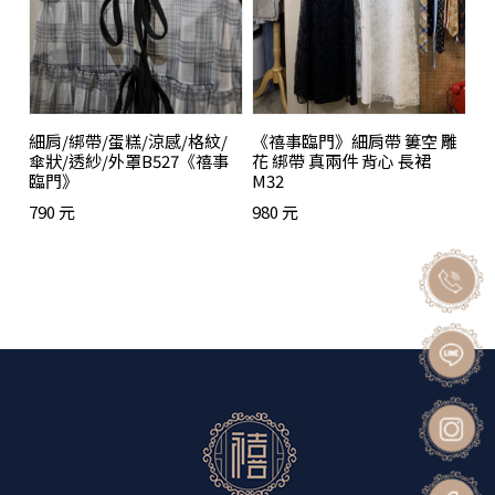
細肩/綁帶/蛋糕/涼感/格紋/
《禧事臨門》細肩帶 簍空 雕
傘狀/透紗/外罩B527《禧事
花 綁帶 真兩件 背心 長裙
臨門》
M32
790 元
980 元