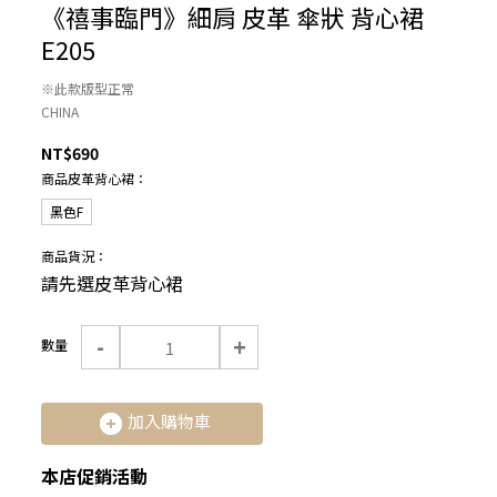
《禧事臨門》細肩 皮革 傘狀 背心裙
E205
※此款版型正常
CHINA
NT$690
商品皮革背心裙：
黑色F
商品貨況：
請先選皮革背心裙
-
+
數量
加入購物車
本店促銷活動