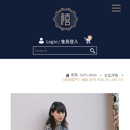
0
Login / 會員登入
首頁- Girl's dress
>
女生洋裝
>
《禧事臨門》細肩 皮革 傘狀 背心裙E205