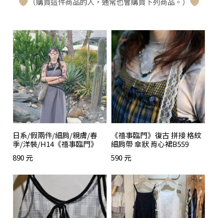
（購買這件商品的人，通常也會購買下列商品。）
日系/假兩件/細肩/親膚/春
《禧事臨門》復古 拼接 格紋
季/洋裝/H14《禧事臨門》
細肩帶 傘狀 背心裙B559
890 元
590 元