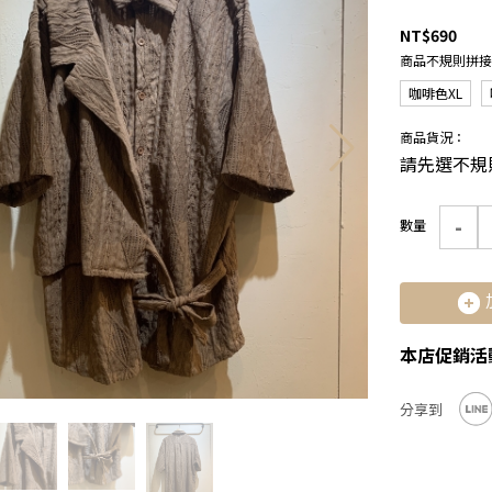
NT$690
商品不規則拼
咖啡色XL
商品貨況：
請先選不規
-
數量
本店促銷活