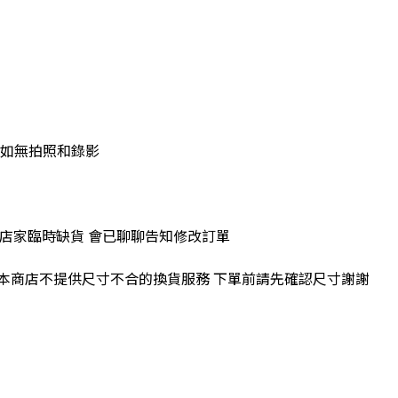
 如無拍照和錄影
因店家臨時缺貨 會已聊聊告知修改訂單
 本商店不提供尺寸不合的換貨服務 下單前請先確認尺寸謝謝