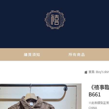
購買須知
所有商品
て
ご利用ガイド
すべてのアイテム
首頁- Boy's shir
《禧事臨
B661
※此款版型正
CHINA