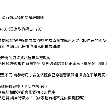
》購買商品須知請詳細閱讀
7天 (買家取貨隔日+7天)
品時 開箱請記得錄影或者拍照 如有瑕疵或髒污才能保障自己的權益
貨的喔 請自己保障你和我的權益謝謝
立後所有的訂單資訊是無法更改的
格付款方式 收件資訊等等 請務必確認資料正確再下單謝謝（如
品版型不同 請參考尺寸表並依照自己穿著習慣做選擇後在下單購買
商品請保持完整「全新並未使用」
用痕跡和髒污都會影響換貨的程序
品運費 請自行吸收！（店家也有權不提供換貨服務）