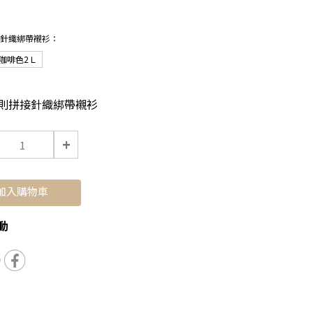
接針織綁帶襯衫：
咖啡色2Ｌ
則拼接針織綁帶襯衫
+
加入購物車
動