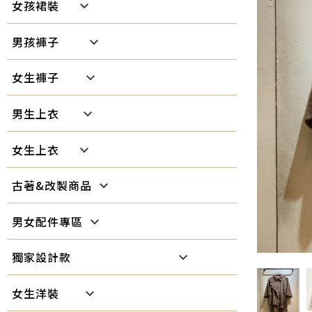
女孩裙裝
Girl's skirt
男孩褲子
Boy's pants
女生褲子
Girl's pants
男生上衣
Boy's shirt
女生上衣
Girl's shirt
古著&改製商品
Vintage
男女配件專區
Accessories
獨家設計款
Exclusive design collection
女生洋裝
Girl's dress