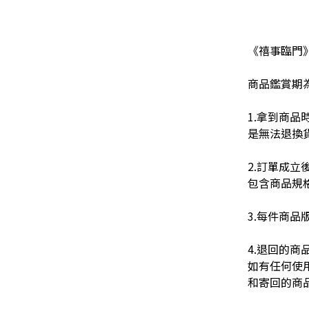
《禧事臨門
商品鑑賞期為
1.拿到商
是無法退換
2.訂單成
包含商品規
3.每件商
4.退回的
如有任何使
和寄回的商