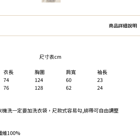
商品詳細說明
尺寸表cm
衣長
胸圍
肩寬
袖長
74
124
60
23
76
128
62
24
衣機洗一定要加洗衣袋，尺款式容易勾,綁帶可自由調整
維100%