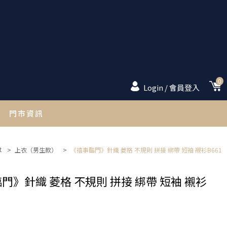
0
Login / 會員登入
門市資訊
店舗一覧
t
>
上衣（男生款）
>
《禧事臨門》針織 菱格 不規則 拼接 綁帶 短袖 襯衫B661
門》針織 菱格 不規則 拼接 綁帶 短袖 襯衫
常