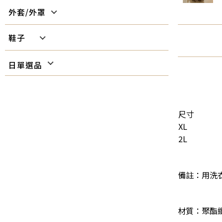
外套/外罩
Jacket
鞋子
Shoes
日單選品
尺寸
XL
2L
備註：用洗
材質：聚酯纖