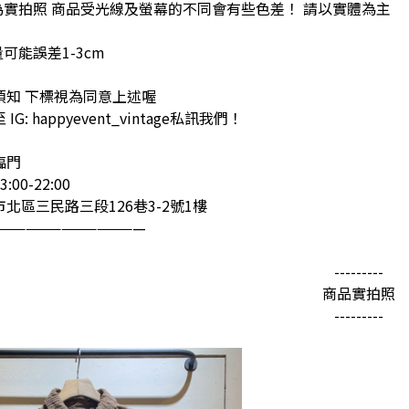
為實拍照 商品受光線及螢幕的不同會有些色差！ 請以實體為主
量可能誤差1-3cm
須知 下標視為同意上述喔
G: happyevent_vintage私訊我們！
臨門
00-22:00
北區三民路三段126巷3-2號1樓
—————————————
---------
商品實拍照
---------