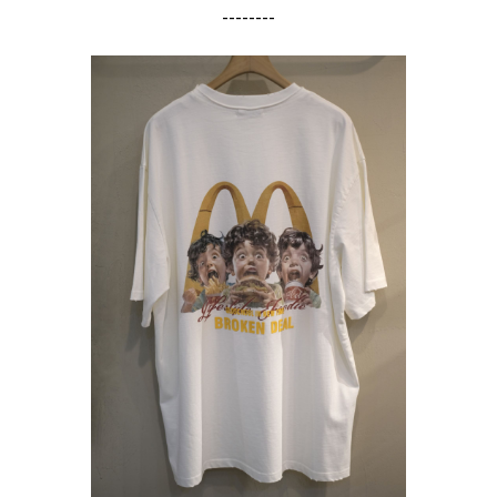
--------