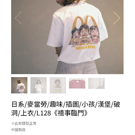
日系/麥當勞/趣味/插圖/小孩/漢堡/破
洞/上衣/L128《禧事臨門》
※此款版型正常
中國製造