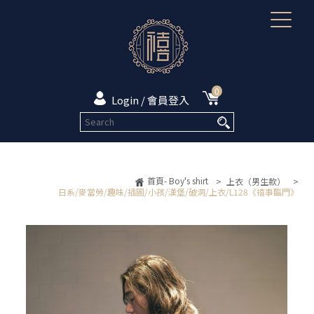
0
Login / 會員登入
首頁- Boy's shirt
>
上衣（男生款）
>
日系/麥當勞/趣味/插圖/小孩/漢堡/破洞/上衣/L128《禧事臨門》