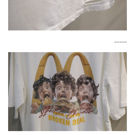
-------
-------