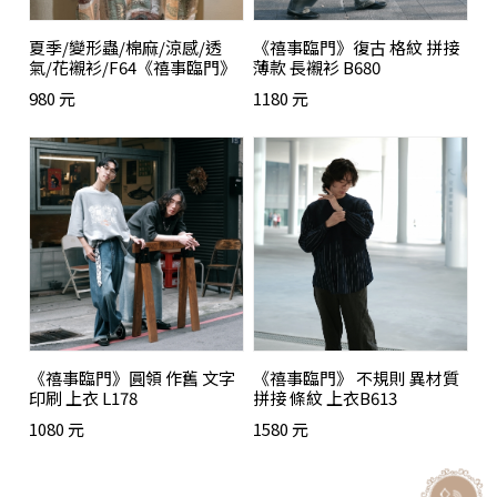
夏季/變形蟲/棉麻/涼感/透
《禧事臨門》復古 格紋 拼接
氣/花襯衫/F64《禧事臨門》
薄款 長襯衫 B680
980 元
1180 元
《禧事臨門》圓領 作舊 文字
《禧事臨門》 不規則 異材質
印刷 上衣 L178
拼接 條紋 上衣B613
1080 元
1580 元