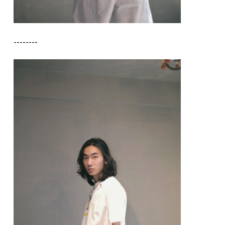
--------