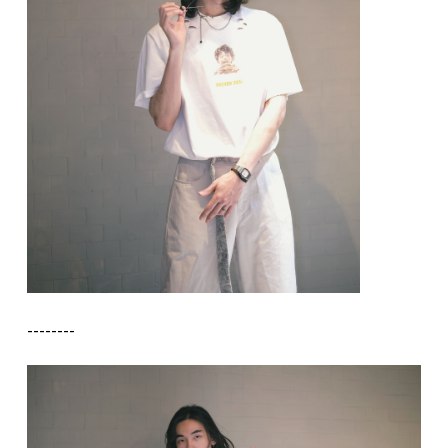
--------