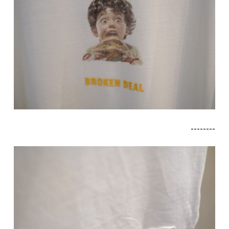
--------