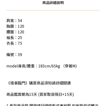
商品詳細說明
肩寬：54
胸圍：120
腰圍：120
袖長：25
衣長：75
編號：39
model身高/體重：183cm/65kg （穿著M)
《禧事臨門》購買商品須知請詳細閱讀
商品鑑賞期為15天 (買家取貨隔日+15天)
1.拿到商品時 開箱請記得錄影或者拍照 如有瑕疵或髒污