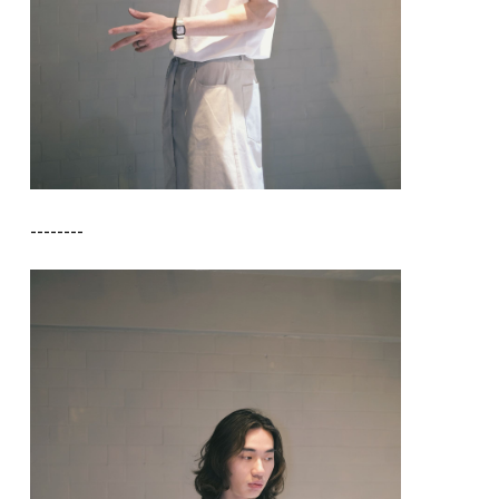
--------