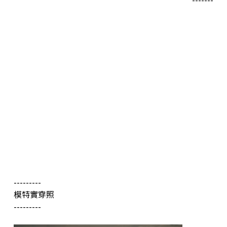
---------
模特實穿照
---------