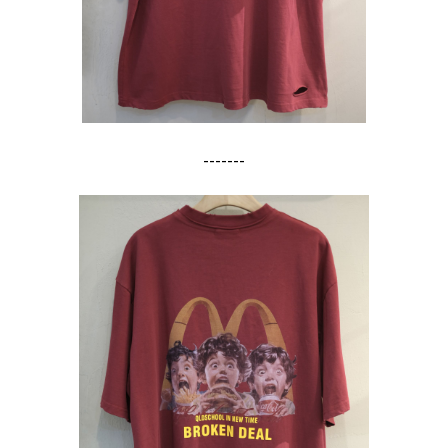
-------