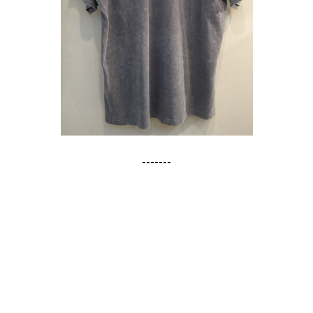
-------