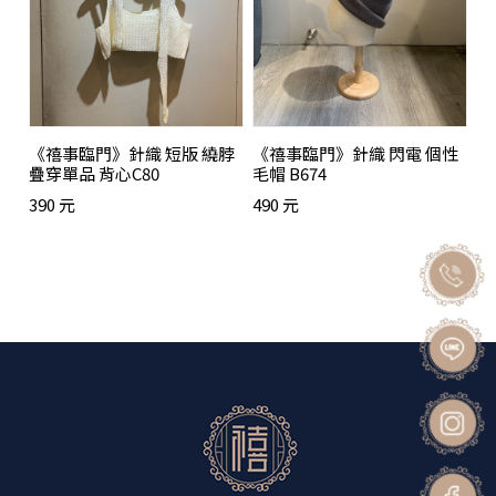
《禧事臨門》針織 短版 繞脖
《禧事臨門》針織 閃電 個性
疊穿單品 背心C80
毛帽 B674
390 元
490 元