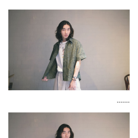
-------