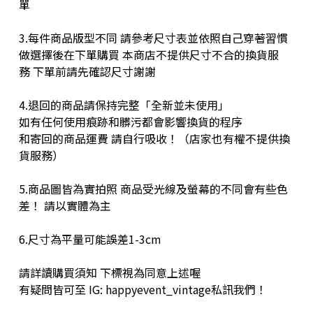
單
3.每件商品版型不同 請參考尺寸表並依照自己穿著習慣
做選擇後在下單購買 本商店不提供尺寸不合的換貨服
務 下單前請先確認尺寸謝謝
4.退回的商品請保持完整「全新並未使用」
如有任何使用痕跡和髒污都會影響換貨的程序
和寄回的商品運費 請自行吸收！（店家也有權不提供換
貨服務）
5.商品圖皆為實拍照 商品受光線及螢幕的不同會有些色
差！ 請以實體為主
6.尺寸為平量可能誤差1-3cm
請詳讀購買須知 下標視為同意上述喔
有疑問皆可至 IG: happyevent_vintage私訊我們！