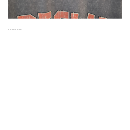
--------