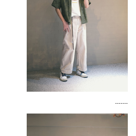
-------