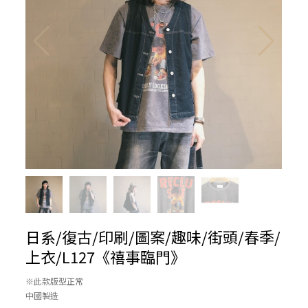
日系/復古/印刷/圖案/趣味/街頭/春季/
上衣/L127《禧事臨門》
※此款版型正常
中國製造