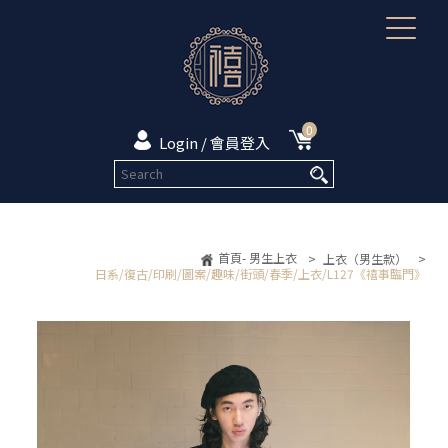
0
Login / 會員登入
首頁- 男生上衣
>
上衣（男生款）
>
日系/復古/印刷/圖案/趣味/街頭/春季/上衣/L127《禧事臨門》