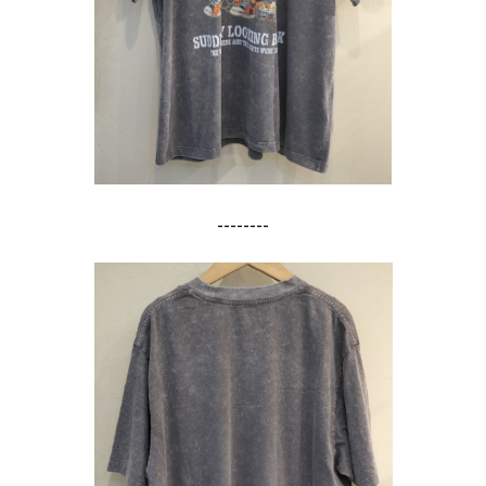
--------