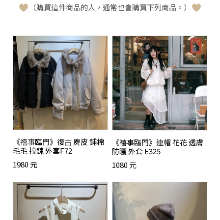
（購買這件商品的人，通常也會購買下列商品。）
《禧事臨門》復古 麂皮 鋪棉
《禧事臨門》連帽 花花 透膚
毛毛 拉鍊 外套F72
防曬 外套 E325
1980 元
1080 元