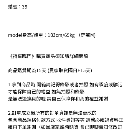
編號：39
model身高/體重：183cm/65kg （穿著M)
《禧事臨門》購買商品須知請詳細閱讀
商品鑑賞期為15天 (買家取貨隔日+15天)
1.拿到商品時 開箱請記得錄影或者拍照 如有瑕疵或髒污
才能保障自己的權益 如無拍照和錄影
是無法退換貨的喔 請自己保障你和我的權益謝謝
2.訂單成立後所有的訂單資訊是無法更改的
包含商品規格付款方式 收件資訊等等 請務必確認資料正
確再下單謝謝（如因店家臨時缺貨 會已聊聊告知修改訂