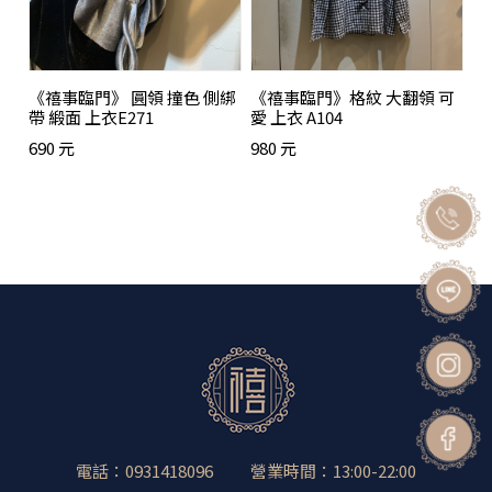
《禧事臨門》 圓領 撞色 側綁
《禧事臨門》格紋 大翻領 可
帶 緞面 上衣E271
愛 上衣 A104
690 元
980 元
電話：0931418096
營業時間：13:00-22:00