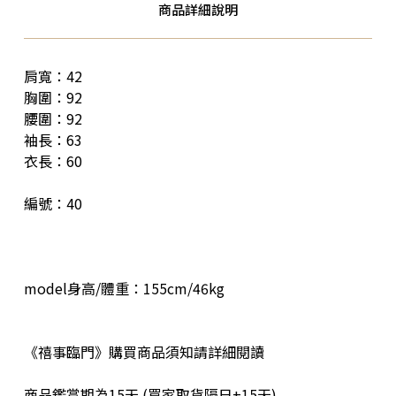
商品詳細說明
肩寬：42
胸圍：92
腰圍：92
袖長：63
衣長：60
編號：40
model身高/體重：155cm/46kg
《禧事臨門》購買商品須知請詳細閱讀
商品鑑賞期為15天 (買家取貨隔日+15天)