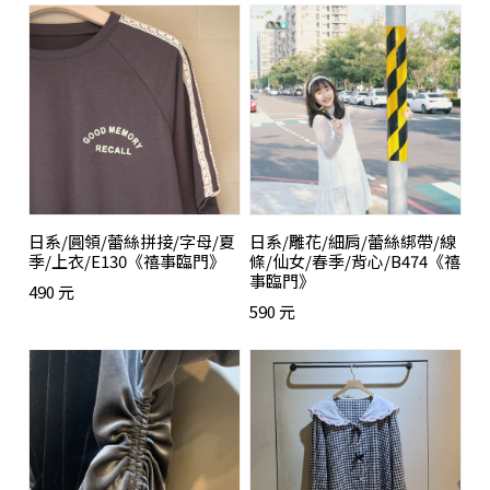
日系/圓領/蕾絲拼接/字母/夏
日系/雕花/細肩/蕾絲綁帶/線
季/上衣/E130《禧事臨門》
條/仙女/春季/背心/B474《禧
事臨門》
490 元
590 元