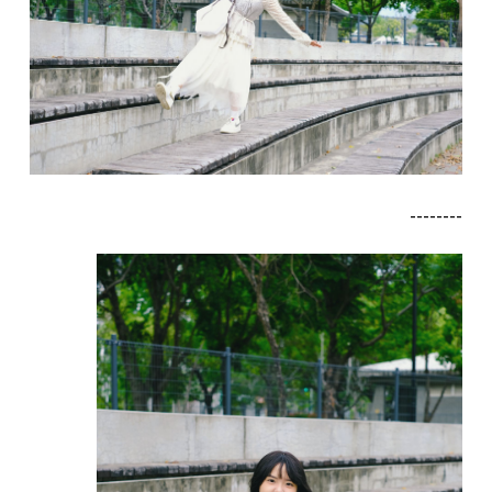
--------