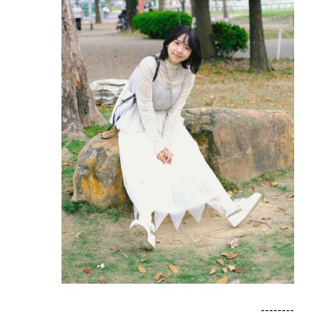
--------