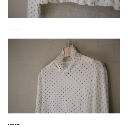
--------
-------