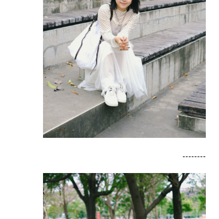
--------