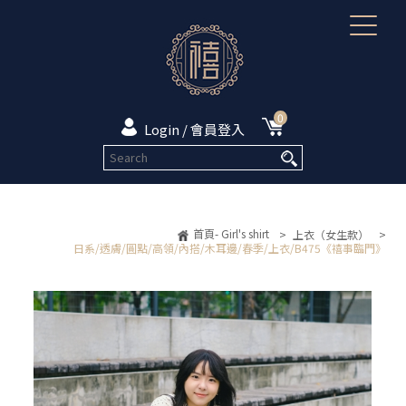
0
Login / 會員登入
首頁- Girl's shirt
>
上衣（女生款）
>
日系/透膚/圓點/高領/內搭/木耳邊/春季/上衣/B475《禧事臨門》