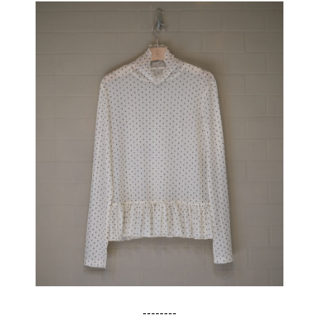
--------