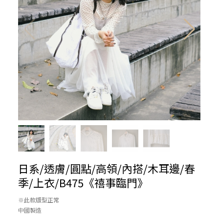
日系/透膚/圓點/高領/內搭/木耳邊/春
季/上衣/B475《禧事臨門》
※此款版型正常
中國製造